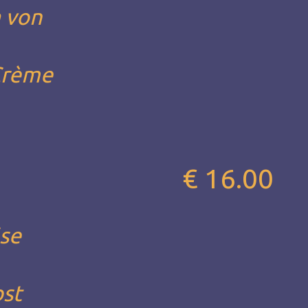
 von
 Crème
€ 16.00
äse
bst