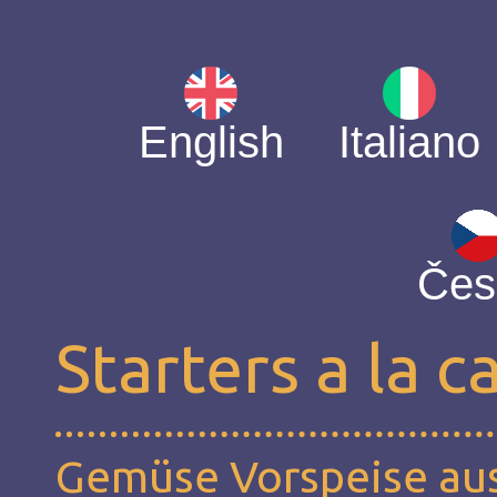
English
Italiano
Čes
Starters a la c
Gemüse Vorspeise au