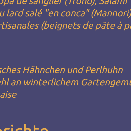
ppa de sanglier (Trono), Salami
u lard salé "en conca" (Mannori)
rtisanales (beignets de pâte à pa
nisches Hähnchen und Perlhuhn
ahl an winterlichem Gartengem
aise
erichte