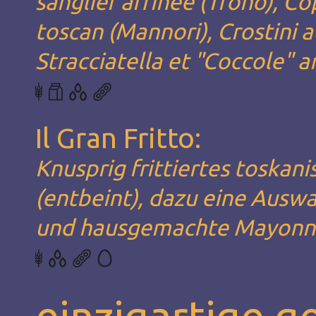
sanglier affinée (Trono), Co
toscan (Mannori), Crostini a
Stracciatella et "Coccole" a
Il Gran Fritto:
Knusprig frittiertes toska
(entbeint), dazu eine Ausw
und hausgemachte Mayonn
einzigartige g