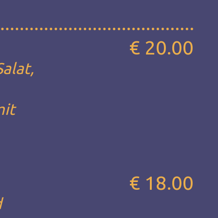
€ 20.00
alat,
mit
€ 18.00
d