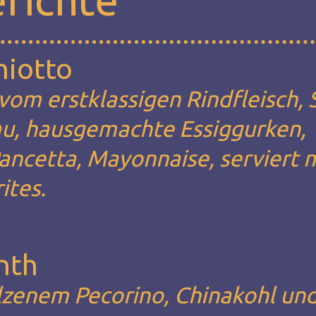
hiotto
om erstklassigen Rindfleisch, S
u, hausgemachte Essiggurken,
ancetta, Mayonnaise, serviert 
tes.
nth
zenem Pecorino, Chinakohl un