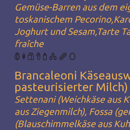
Gemüse-Barren aus dem eig
toskanischem Pecorino,Kar
Joghurt und Sesam,Tarte Ta
fraîche
Brancaleoni Käseauswa
pasteurisierter Milch)
Settenani (Weichkäse aus 
aus Ziegenmilch), Fossa (ge
(Blauschimmelkäse aus Kuhm