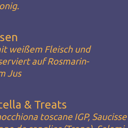
onig.
asen
it weißem Fleisch und
serviert auf Rosmarin-
m Jus
ella & Treats
occhiona toscane IGP, Saucisse