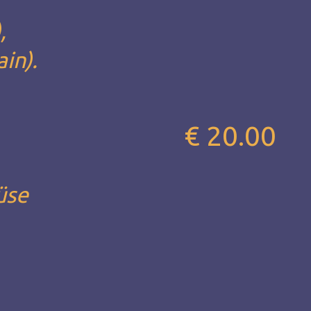
,
in).
€ 20.00
üse