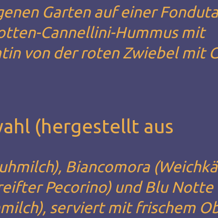
enen Garten auf einer Fonduta
otten-Cannellini-Hummus mit
tin von der roten Zwiebel mit
hl (hergestellt aus
Kuhmilch), Biancomora (Weichk
reifter Pecorino) und Blu Notte
ilch), serviert mit frischem O