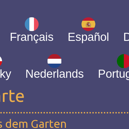
Français
Español
ky
Nederlands
Portu
arte
s dem Garten