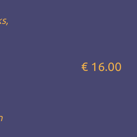
s,
€ 16.00
n