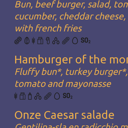
Bun, beef burger, salad, t
cucumber, cheddar cheese, c
with french fries
Hamburger of the mo
Fluffy bun*, turkey burger*
tomato and mayonasse
Onze Caesar salade
Gentilina-sla en radicchio 