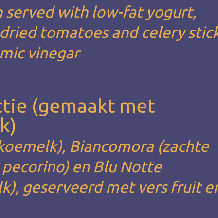
 served with low-fat yogurt,
ried tomatoes and celery stick
amic vinegar
ctie (gemaakt met
k)
 koemelk), Biancomora (zachte
e pecorino) en Blu Notte
), geserveerd met vers fruit e