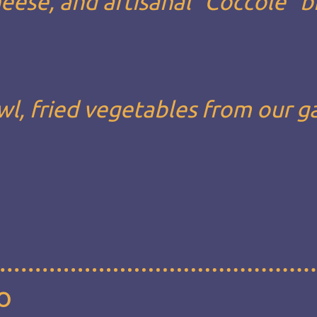
heese, and artisanal “Coccole” b
wl, fried vegetables from our 
o