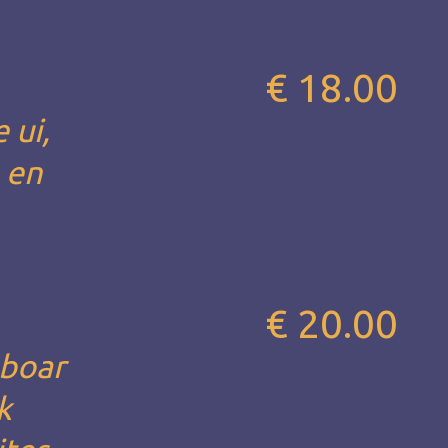
€ 18.00
 ui,
 en
€ 20.00
 boar
k