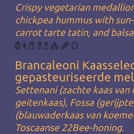
Crispy vegetarian medallion
chickpea hummus with sun-d
carrot tarte tatin, and bals
Brancaleoni Kaassele
gepasteuriseerde mel
Settenani (zachte kaas van
geitenkaas), Fossa (gerijpt
(blauwaderkaas van koemelk
Toscaanse 22Bee-honing.