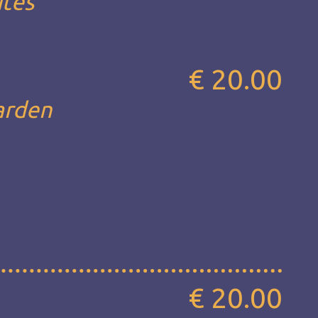
ites
€ 20.00
garden
€ 20.00