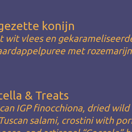
gezette konijn
 wit vlees en gekarameliseerde
aardappelpuree met rozemarijn
ella & Treats
an IGP finocchiona, dried wild
Tuscan salami, crostini with por