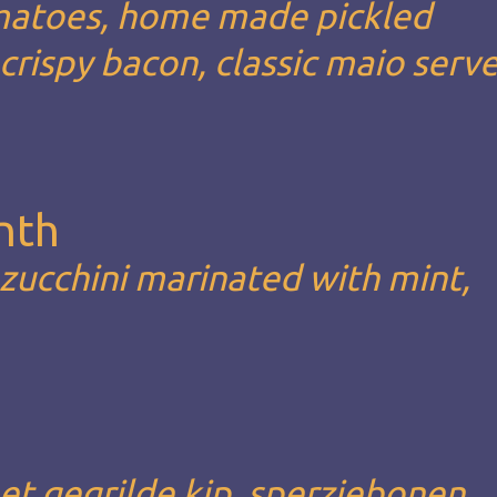
omatoes, home made pickled
rispy bacon, classic maio serv
nth
,zucchini marinated with mint,
met gegrilde kip, sperziebonen,