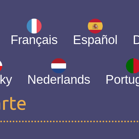
Français
Español
ky
Nederlands
Portu
arte