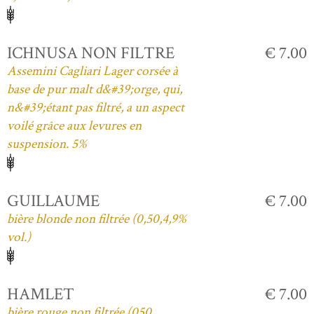
ICHNUSA NON FILTRE
€ 7.00
Assemini Cagliari Lager corsée à
base de pur malt d&#39;orge, qui,
n&#39;étant pas filtré, a un aspect
voilé grâce aux levures en
suspension. 5%
GUILLAUME
€ 7.00
bière blonde non filtrée (0,50,4,9%
vol.)
HAMLET
€ 7.00
bière rouge non filtrée (050