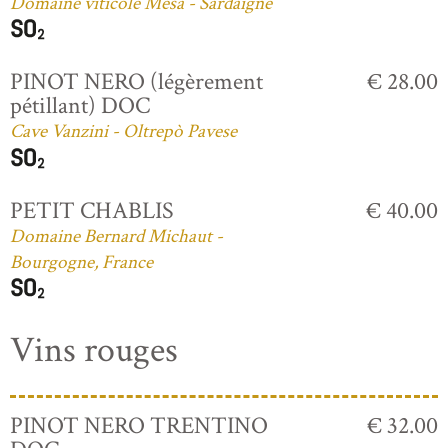
Domaine viticole Mesa - Sardaigne
PINOT NERO (légèrement
€ 28.00
pétillant) DOC
Cave Vanzini - Oltrepò Pavese
PETIT CHABLIS
€ 40.00
Domaine Bernard Michaut -
Bourgogne, France
Vins rouges
PINOT NERO TRENTINO
€ 32.00