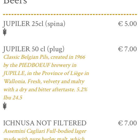
Beers
JUPILER 25cl (spina)
€ 5.00
JUPILER 50 cl (plug)
€ 7.00
Classic Belgian Pils, created in 1966
by the PIEDBOEUF brewery in
JUPILLE, in the Province of Liège in
Wallonia. Fresh, velvety and malty
with a dry and bitter aftertaste. 5.2%
Ibu 24.5
ICHNUSA NOT FILTERED
€ 7.00
Assemini Cagliari Full-bodied lager
made with pure barley malt, which,