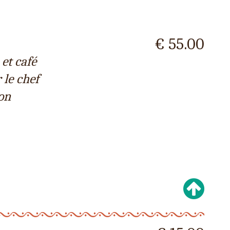
€ 55.00
 et café
 le chef
ion