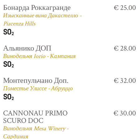
Бонарда Роккагранде
€ 25.00
Изысканные вина Дакастелло -
Piacenza Hills
Альянико ДОП
€ 28.00
Винодельня Iorio - Кампания
Монтепульчано Доп.
€ 32.00
Поместье Улиссе - Абруццо
CANNONAU PRIMO
€ 30.00
SCURO DOC
Винодельня Mesa Winery -
Сардиния