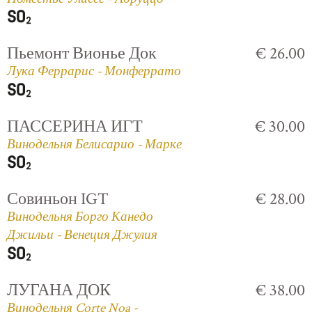
Пьемонт Вионье Док
€ 26.00
Лука Феррарис - Монферрато
ПАССЕРИНА ИГТ
€ 30.00
Винодельня Белисарио - Марке
Совиньон IGT
€ 28.00
Винодельня Борго Канедо
Джильи - Венеция Джулия
ЛУГАНА ДОК
€ 38.00
Винодельня Corte Noa -