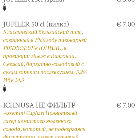
JUPILER 50 cl (вилка)
€ 7.00
Классический бельгийский пилс,
созданный в 1966 году пивоварней
PIEDBOEUF в ЮПИЛЕ, в
провинции Льеж в Валлонии.
Свежий, бархатно-солодовый с
сухим горьким послевкусием. 5,2%
Ибу 24,5
ICHNUSA НЕ ФИЛЬТР
€ 7.00
Assemini Cagliari Полнотелый
лагер из чистого ячменного
солода, который, не подвергаясь
фильтрации, имеет скрытый