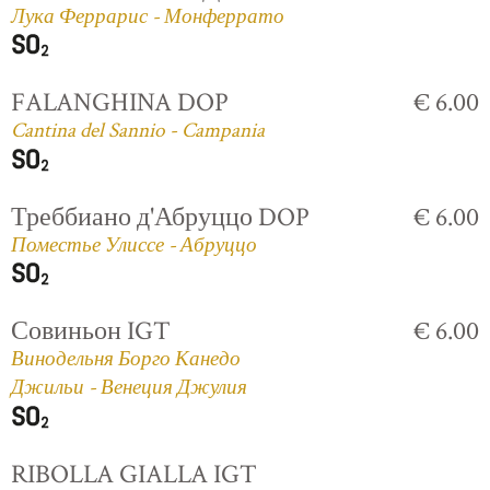
Лука Феррарис - Монферрато
FALANGHINA DOP
€ 6.00
Cantina del Sannio - Campania
Треббиано д'Абруццо DOP
€ 6.00
Поместье Улиссе - Абруццо
Совиньон IGT
€ 6.00
Винодельня Борго Канедо
Джильи - Венеция Джулия
RIBOLLA GIALLA IGT