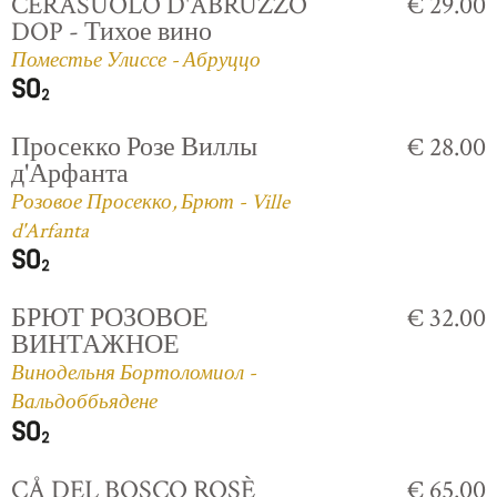
CERASUOLO D'ABRUZZO
€ 29.00
DOP - Тихое вино
Поместье Улиссе - Абруццо
Просекко Розе Виллы
€ 28.00
д'Арфанта
Розовое Просекко, Брют - Ville
d'Arfanta
БРЮТ РОЗОВОЕ
€ 32.00
ВИНТАЖНОЕ
Винодельня Бортоломиол -
Вальдоббьядене
CÅ DEL BOSCO ROSÈ
€ 65.00