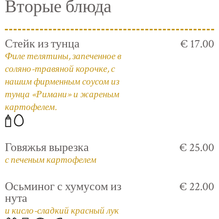
Вторые блюда
Стейк из тунца
€ 17.00
Филе телятины, запеченное в
соляно-травяной корочке, с
нашим фирменным соусом из
тунца «Римани» и жареным
картофелем.
Говяжья вырезка
€ 25.00
с печеным картофелем
Осьминог с хумусом из
€ 22.00
нута
и кисло-сладкий красный лук