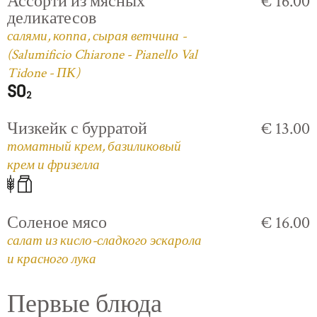
Ассорти из мясных
€ 16.00
деликатесов
салями, коппа, сырая ветчина -
(Salumificio Chiarone - Pianello Val
Tidone - ПК)
Чизкейк с бурратой
€ 13.00
томатный крем, базиликовый
крем и фризелла
Соленое мясо
€ 16.00
салат из кисло-сладкого эскарола
и красного лука
Первые блюда