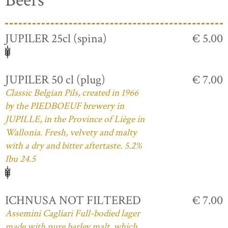
Beers
JUPILER 25cl (spina)
€ 5.00
JUPILER 50 cl (plug)
€ 7.00
Classic Belgian Pils, created in 1966
by the PIEDBOEUF brewery in
JUPILLE, in the Province of Liège in
Wallonia. Fresh, velvety and malty
with a dry and bitter aftertaste. 5.2%
Ibu 24.5
ICHNUSA NOT FILTERED
€ 7.00
Assemini Cagliari Full-bodied lager
made with pure barley malt, which,