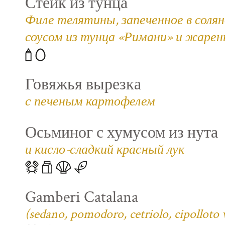
Стейк из тунца
Филе телятины, запеченное в соля
соусом из тунца «Римани» и жаре
Говяжья вырезка
с печеным картофелем
Осьминог с хумусом из нута
и кисло-сладкий красный лук
Gamberi Catalana
(sedano, pomodoro, cetriolo, cipolloto 