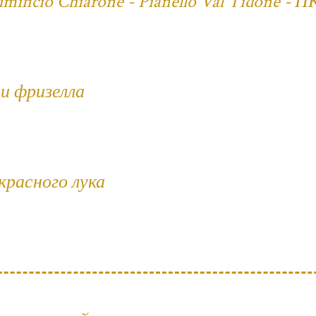
ificio Chiarone - Pianello Val Tidone - П
и фризелла
 красного лука