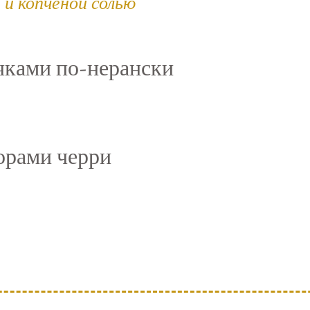
 и копченой солью
чками по-нерански
орами черри