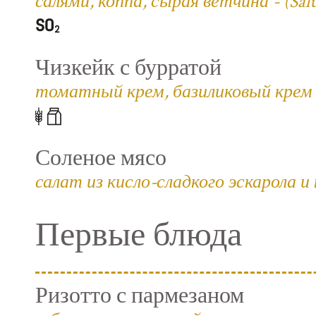
салями, коппа, сырая ветчина - (Salum
Чизкейк с бурратой
томатный крем, базиликовый крем 
Соленое мясо
салат из кисло-сладкого эскарола и
Первые блюда
Ризотто с пармезаном