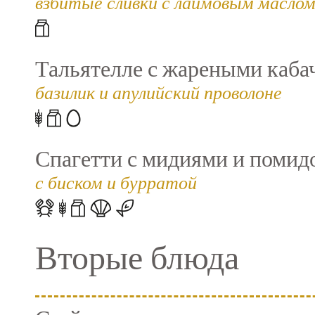
взбитые сливки с лаймовым маслом
Тальятелле с жареными каба
базилик и апулийский проволоне
Спагетти с мидиями и помид
с биском и бурратой
Вторые блюда