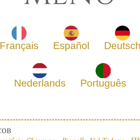
Français
Español
Deutsc
Nederlands
Português
сов