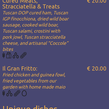
Cured Meats,
€ 20.00
Stracciatella & Treats
Tuscan DOP cured ham, Tuscan
IGP finocchiona, dried wild boar
sausage, cooked wild boar,
Tuscan salami, crostini with
pork jowl, Tuscan stracciatella
cheese, and artisanal “Coccole”
bites
Il Gran Fritto:
€ 20.00
Fried chicken and guinea fowl,
fried vegetables from our
garden with home made maio
Unique dishes