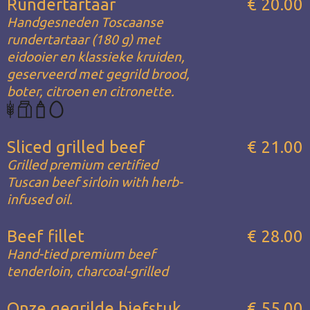
Rundertartaar
€ 20.00
Handgesneden Toscaanse
rundertartaar (180 g) met
eidooier en klassieke kruiden,
geserveerd met gegrild brood,
boter, citroen en citronette.
Sliced grilled beef
€ 21.00
Grilled premium certified
Tuscan beef sirloin with herb-
infused oil.
Beef fillet
€ 28.00
Hand-tied premium beef
tenderloin, charcoal-grilled
Onze gegrilde biefstuk
€ 55.00