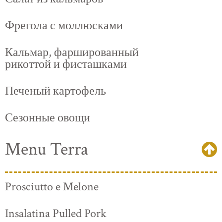
Фрегола с моллюсками
Кальмар, фаршированный
рикоттой и фисташками
Печеный картофель
Сезонные овощи
Menu Terra
Prosciutto e Melone
Insalatina Pulled Pork