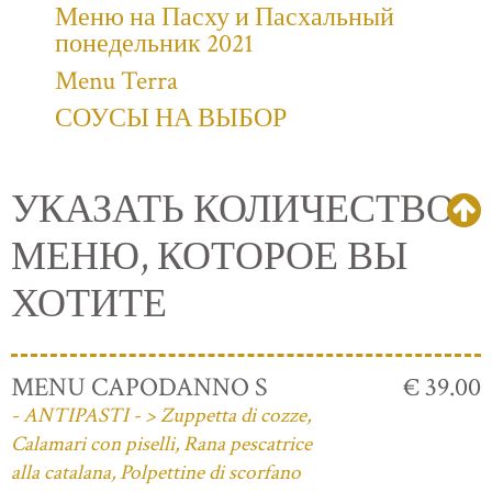
Меню на Пасху и Пасхальный
понедельник 2021
Menu Terra
СОУСЫ НА ВЫБОР
УКАЗАТЬ КОЛИЧЕСТВО
МЕНЮ, КОТОРОЕ ВЫ
ХОТИТЕ
MENU CAPODANNO S
€ 39.00
- ANTIPASTI - > Zuppetta di cozze,
Calamari con piselli, Rana pescatrice
alla catalana, Polpettine di scorfano