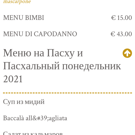
mascarpone
MENU BIMBI
€ 15.00
MENU DI CAPODANNO
€ 43.00
Меню на Пасху и
Пасхальный понедельник
2021
Суп из мидий
Baccalà all&#39;agliata
Салат из кальмаров