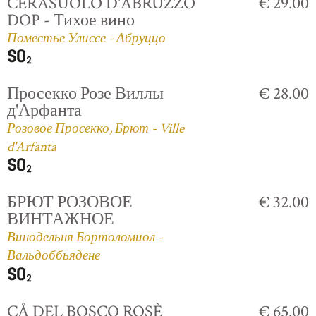
CERASUOLO D'ABRUZZO
€ 29.00
DOP - Тихое вино
Поместье Улиссе - Абруццо
Просекко Розе Виллы
€ 28.00
д'Арфанта
Розовое Просекко, Брют - Ville
d'Arfanta
БРЮТ РОЗОВОЕ
€ 32.00
ВИНТАЖНОЕ
Винодельня Бортоломиол -
Вальдоббьядене
CÅ DEL BOSCO ROSÈ
€ 65.00