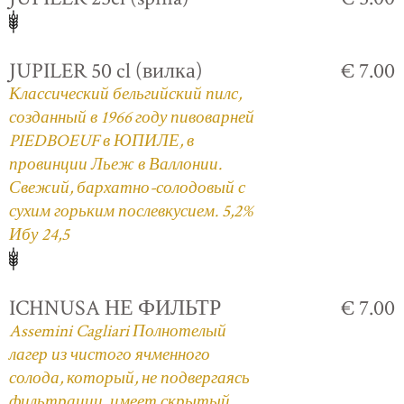
JUPILER 50 cl (вилка)
€ 7.00
Классический бельгийский пилс,
созданный в 1966 году пивоварней
PIEDBOEUF в ЮПИЛЕ, в
провинции Льеж в Валлонии.
Свежий, бархатно-солодовый с
сухим горьким послевкусием. 5,2%
Ибу 24,5
ICHNUSA НЕ ФИЛЬТР
€ 7.00
Assemini Cagliari Полнотелый
лагер из чистого ячменного
солода, который, не подвергаясь
фильтрации, имеет скрытый