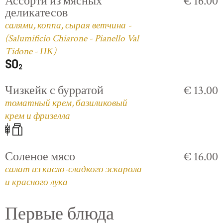
Ассорти из мясных
€ 16.00
деликатесов
салями, коппа, сырая ветчина -
(Salumificio Chiarone - Pianello Val
Tidone - ПК)
Чизкейк с бурратой
€ 13.00
томатный крем, базиликовый
крем и фризелла
Соленое мясо
€ 16.00
салат из кисло-сладкого эскарола
и красного лука
Первые блюда