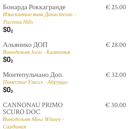
Бонарда Роккагранде
€ 25.00
Изысканные вина Дакастелло -
Piacenza Hills
Альянико ДОП
€ 28.00
Винодельня Iorio - Кампания
Монтепульчано Доп.
€ 32.00
Поместье Улиссе - Абруццо
CANNONAU PRIMO
€ 30.00
SCURO DOC
Винодельня Mesa Winery -
Сардиния