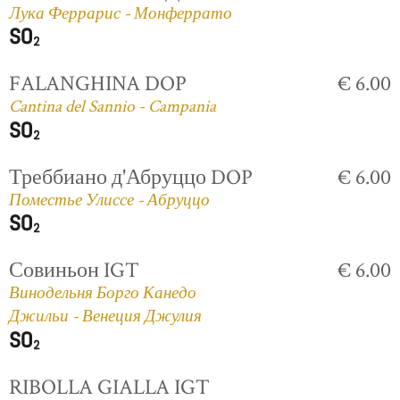
Лука Феррарис - Монферрато
FALANGHINA DOP
€ 6.00
Cantina del Sannio - Campania
Треббиано д'Абруццо DOP
€ 6.00
Поместье Улиссе - Абруццо
Совиньон IGT
€ 6.00
Винодельня Борго Канедо
Джильи - Венеция Джулия
RIBOLLA GIALLA IGT