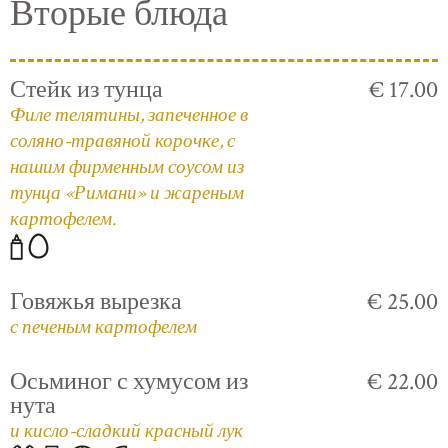
Вторые блюда
Стейк из тунца
€ 17.00
Филе телятины, запеченное в
соляно-травяной корочке, с
нашим фирменным соусом из
тунца «Римани» и жареным
картофелем.
Говяжья вырезка
€ 25.00
с печеным картофелем
Осьминог с хумусом из
€ 22.00
нута
и кисло-сладкий красный лук