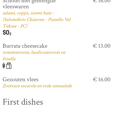
Schotel met gemengde
€ 16.00
vleeswaren
salami, coppa, rauwe ham -
(Salumificio Chiarone - Pianello Val
Tidone - PC)
Burrata cheesecake
€ 13.00
tomatenroom, basilicumroom en
frisella
Gezouten vlees
€ 16.00
Zoetzure escarole en rode uiensalade
First dishes