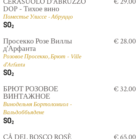
CERASUOLO D'ABRUZZO
€ 29.00
DOP - Тихое вино
Поместье Улиссе - Абруццо
Просекко Розе Виллы
€ 28.00
д'Арфанта
Розовое Просекко, Брют - Ville
d'Arfanta
БРЮТ РОЗОВОЕ
€ 32.00
ВИНТАЖНОЕ
Винодельня Бортоломиол -
Вальдоббьядене
CÅ DEL BOSCO ROSÈ
€ 65.00