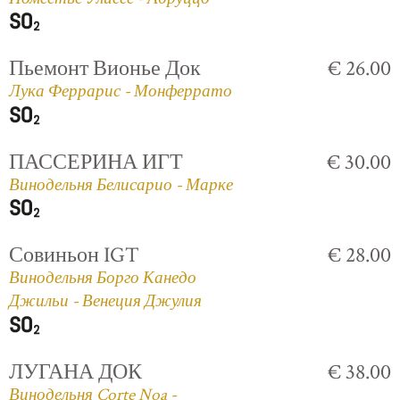
Пьемонт Вионье Док
€ 26.00
Лука Феррарис - Монферрато
ПАССЕРИНА ИГТ
€ 30.00
Винодельня Белисарио - Марке
Совиньон IGT
€ 28.00
Винодельня Борго Канедо
Джильи - Венеция Джулия
ЛУГАНА ДОК
€ 38.00
Винодельня Corte Noa -