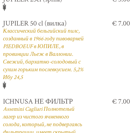
JUPILER 50 cl (вилка)
€ 7.00
Классический бельгийский пилс,
созданный в 1966 году пивоварней
PIEDBOEUF в ЮПИЛЕ, в
провинции Льеж в Валлонии.
Свежий, бархатно-солодовый с
сухим горьким послевкусием. 5,2%
Ибу 24,5
ICHNUSA НЕ ФИЛЬТР
€ 7.00
Assemini Cagliari Полнотелый
лагер из чистого ячменного
солода, который, не подвергаясь
фильтрации, имеет скрытый