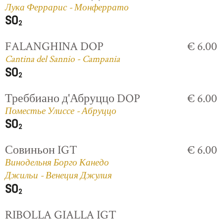
Лука Феррарис - Монферрато
FALANGHINA DOP
€ 6.00
Cantina del Sannio - Campania
Треббиано д'Абруццо DOP
€ 6.00
Поместье Улиссе - Абруццо
Совиньон IGT
€ 6.00
Винодельня Борго Канедо
Джильи - Венеция Джулия
RIBOLLA GIALLA IGT