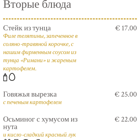
Вторые блюда
Стейк из тунца
€ 17.00
Филе телятины, запеченное в
соляно-травяной корочке, с
нашим фирменным соусом из
тунца «Римани» и жареным
картофелем.
Говяжья вырезка
€ 25.00
с печеным картофелем
Осьминог с хумусом из
€ 22.00
нута
и кисло-сладкий красный лук