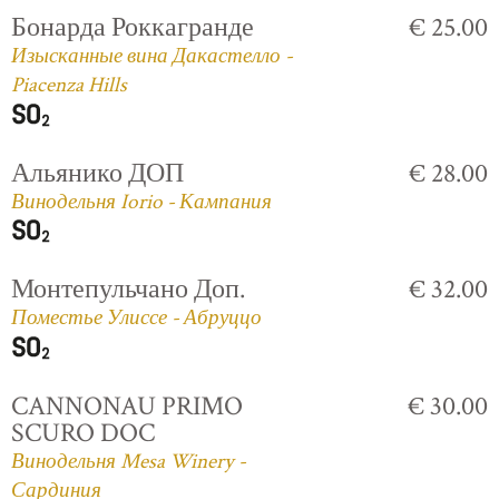
Бонарда Роккагранде
€ 25.00
Изысканные вина Дакастелло -
Piacenza Hills
Альянико ДОП
€ 28.00
Винодельня Iorio - Кампания
Монтепульчано Доп.
€ 32.00
Поместье Улиссе - Абруццо
CANNONAU PRIMO
€ 30.00
SCURO DOC
Винодельня Mesa Winery -
Сардиния