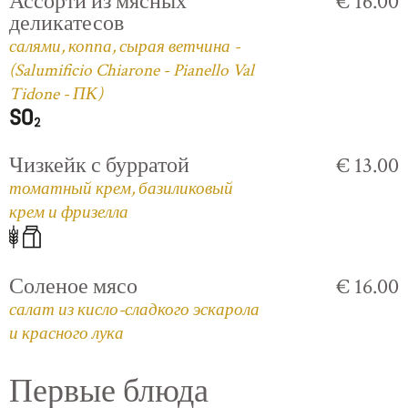
Ассорти из мясных
€ 16.00
деликатесов
салями, коппа, сырая ветчина -
(Salumificio Chiarone - Pianello Val
Tidone - ПК)
Чизкейк с бурратой
€ 13.00
томатный крем, базиликовый
крем и фризелла
Соленое мясо
€ 16.00
салат из кисло-сладкого эскарола
и красного лука
Первые блюда