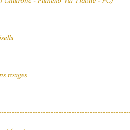
io Chiarone - Pianello Val Tidone - PC)
sella
ons rouges