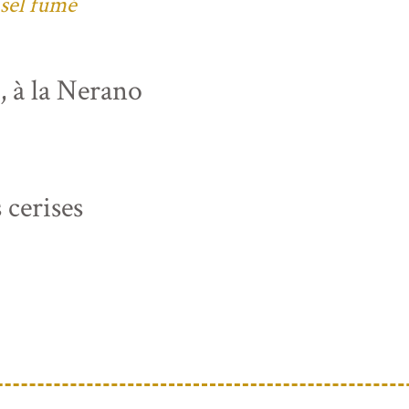
 sel fumé
s, à la Nerano
 cerises