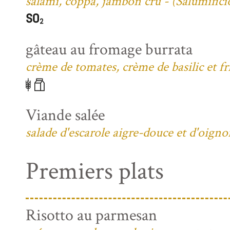
salami, coppa, jambon cru - (Salumific
gâteau au fromage burrata
crème de tomates, crème de basilic et fri
Viande salée
salade d'escarole aigre-douce et d'oign
Premiers plats
Risotto au parmesan