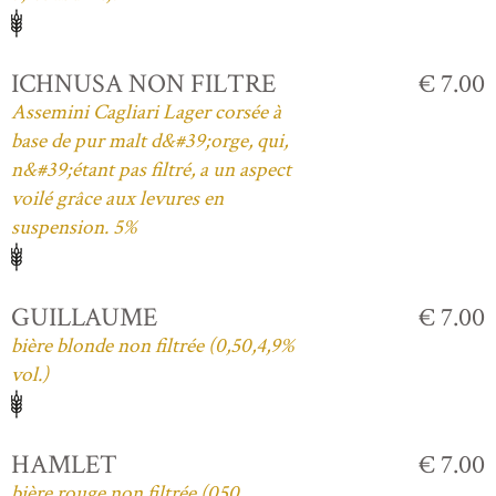
ICHNUSA NON FILTRE
€ 7.00
Assemini Cagliari Lager corsée à
base de pur malt d&#39;orge, qui,
n&#39;étant pas filtré, a un aspect
voilé grâce aux levures en
suspension. 5%
GUILLAUME
€ 7.00
bière blonde non filtrée (0,50,4,9%
vol.)
HAMLET
€ 7.00
bière rouge non filtrée (050