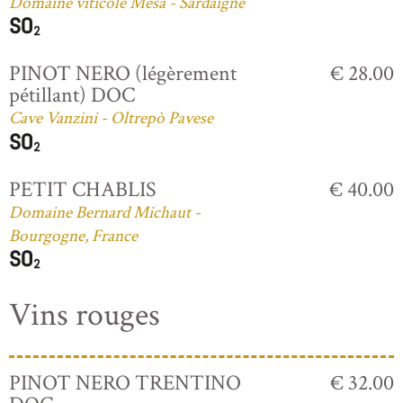
Domaine viticole Mesa - Sardaigne
PINOT NERO (légèrement
€ 28.00
pétillant) DOC
Cave Vanzini - Oltrepò Pavese
PETIT CHABLIS
€ 40.00
Domaine Bernard Michaut -
Bourgogne, France
Vins rouges
PINOT NERO TRENTINO
€ 32.00