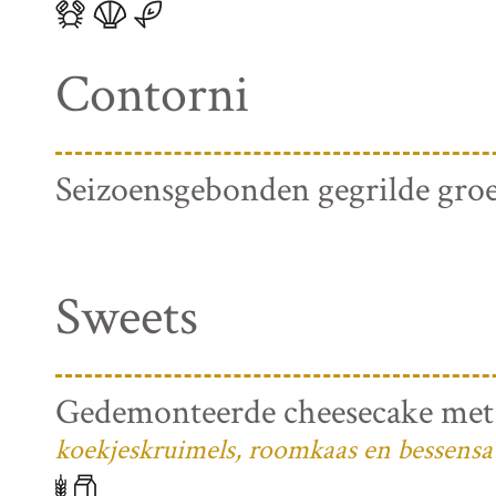
Contorni
Seizoensgebonden gegrilde gro
Sweets
Gedemonteerde cheesecake met
koekjeskruimels, roomkaas en bessensa