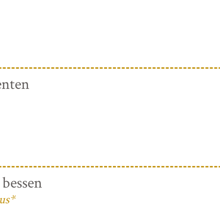
enten
 bessen
us*