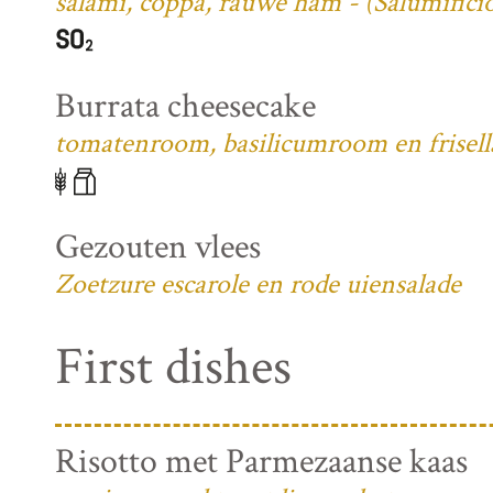
salami, coppa, rauwe ham - (Salumifici
Burrata cheesecake
tomatenroom, basilicumroom en frisell
Gezouten vlees
Zoetzure escarole en rode uiensalade
First dishes
Risotto met Parmezaanse kaas