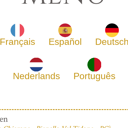
Français
Español
Deutsc
Nederlands
Português
ren