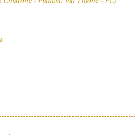
o Chiarone - Pianello Val Tidone - PC)
a