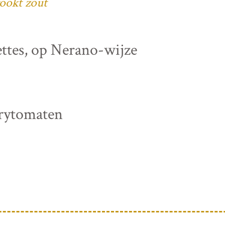
ookt zout
ettes, op Nerano-wijze
rrytomaten