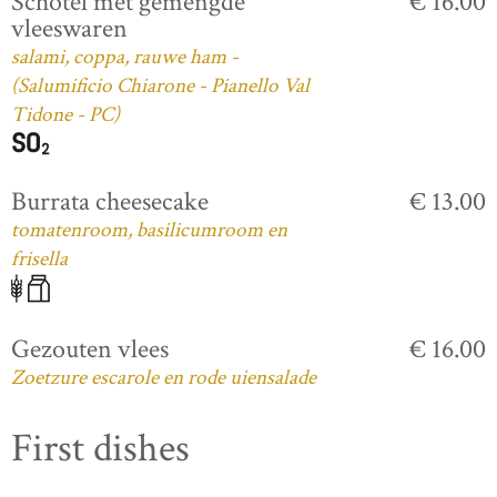
Schotel met gemengde
€ 16.00
vleeswaren
salami, coppa, rauwe ham -
(Salumificio Chiarone - Pianello Val
Tidone - PC)
Burrata cheesecake
€ 13.00
tomatenroom, basilicumroom en
frisella
Gezouten vlees
€ 16.00
Zoetzure escarole en rode uiensalade
First dishes