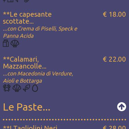
**Le capesante
€ 18.00
scottate...
...con Crema di Piselli, Speck e
Panna Acida
**Calamari,
€ 22.00
Mazzancolle...
...con Macedonia di Verdure,
Aiolì e Bottarga
Le Paste...
**I Tagliolini Neri...
€ 28.00