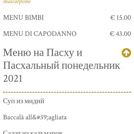
mascarpone
MENU BIMBI
€ 15.00
MENU DI CAPODANNO
€ 43.00
Меню на Пасху и
Пасхальный понедельник
2021
Суп из мидий
Baccalà all&#39;agliata
Салат из кальмаров