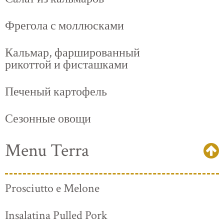
Фрегола с моллюсками
Кальмар, фаршированный
рикоттой и фисташками
Печеный картофель
Сезонные овощи
Menu Terra
Prosciutto e Melone
Insalatina Pulled Pork