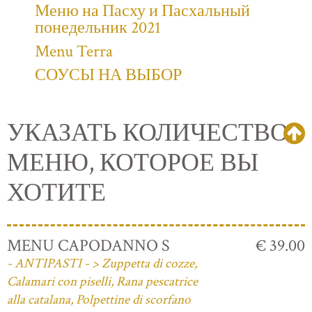
Меню на Пасху и Пасхальный
понедельник 2021
Menu Terra
СОУСЫ НА ВЫБОР
УКАЗАТЬ КОЛИЧЕСТВО
МЕНЮ, КОТОРОЕ ВЫ
ХОТИТЕ
MENU CAPODANNO S
€ 39.00
- ANTIPASTI - > Zuppetta di cozze,
Calamari con piselli, Rana pescatrice
alla catalana, Polpettine di scorfano