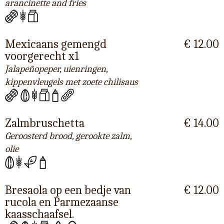
arancinette and fries
Mexicaans gemengd
€ 12.00
voorgerecht x1
Jalapeñopeper, uienringen,
kippenvleugels met zoete chilisaus
Zalmbruschetta
€ 14.00
Geroosterd brood, gerookte zalm,
olie
Bresaola op een bedje van
€ 12.00
rucola en Parmezaanse
kaasschaafsel.