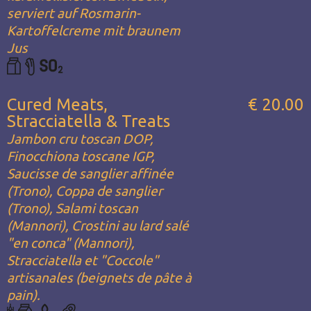
serviert auf Rosmarin-
Kartoffelcreme mit braunem
Jus
Cured Meats,
€ 20.00
Stracciatella & Treats
Jambon cru toscan DOP,
Finocchiona toscane IGP,
Saucisse de sanglier affinée
(Trono), Coppa de sanglier
(Trono), Salami toscan
(Mannori), Crostini au lard salé
"en conca" (Mannori),
Stracciatella et "Coccole"
artisanales (beignets de pâte à
pain).