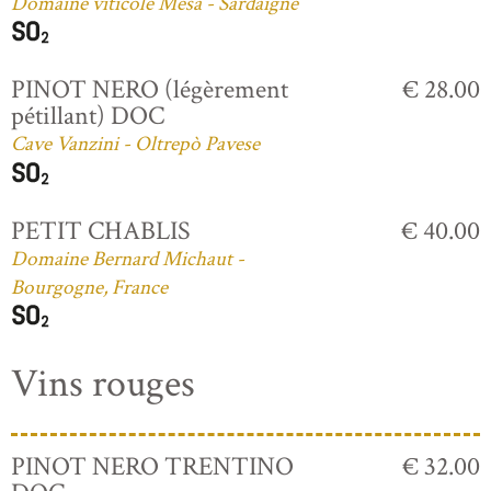
Domaine viticole Mesa - Sardaigne
PINOT NERO (légèrement
€ 28.00
pétillant) DOC
Cave Vanzini - Oltrepò Pavese
PETIT CHABLIS
€ 40.00
Domaine Bernard Michaut -
Bourgogne, France
Vins rouges
PINOT NERO TRENTINO
€ 32.00