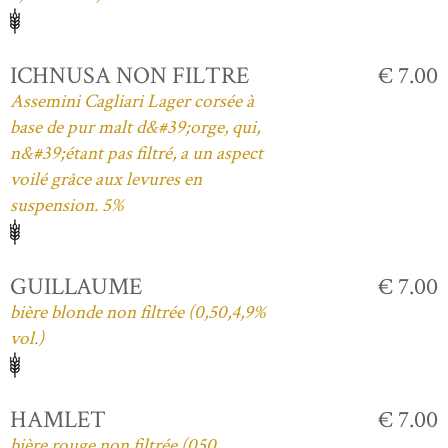
ICHNUSA NON FILTRE
€ 7.00
Assemini Cagliari Lager corsée à
base de pur malt d&#39;orge, qui,
n&#39;étant pas filtré, a un aspect
voilé grâce aux levures en
suspension. 5%
GUILLAUME
€ 7.00
bière blonde non filtrée (0,50,4,9%
vol.)
HAMLET
€ 7.00
bière rouge non filtrée (050