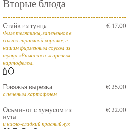
Вторые блюда
Стейк из тунца
€ 17.00
Филе телятины, запеченное в
соляно-травяной корочке, с
нашим фирменным соусом из
тунца «Римани» и жареным
картофелем.
Говяжья вырезка
€ 25.00
с печеным картофелем
Осьминог с хумусом из
€ 22.00
нута
и кисло-сладкий красный лук