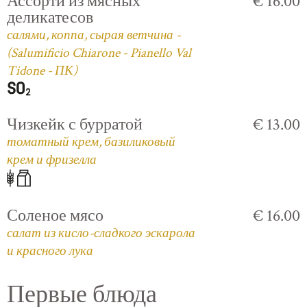
Ассорти из мясных
€ 16.00
деликатесов
салями, коппа, сырая ветчина -
(Salumificio Chiarone - Pianello Val
Tidone - ПК)
Чизкейк с бурратой
€ 13.00
томатный крем, базиликовый
крем и фризелла
Соленое мясо
€ 16.00
салат из кисло-сладкого эскарола
и красного лука
Первые блюда