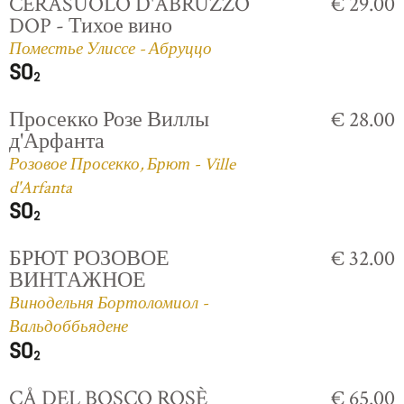
CERASUOLO D'ABRUZZO
€ 29.00
DOP - Тихое вино
Поместье Улиссе - Абруццо
Просекко Розе Виллы
€ 28.00
д'Арфанта
Розовое Просекко, Брют - Ville
d'Arfanta
БРЮТ РОЗОВОЕ
€ 32.00
ВИНТАЖНОЕ
Винодельня Бортоломиол -
Вальдоббьядене
CÅ DEL BOSCO ROSÈ
€ 65.00