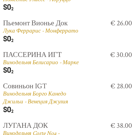
Пьемонт Вионье Док
€ 26.00
Лука Феррарис - Монферрато
ПАССЕРИНА ИГТ
€ 30.00
Винодельня Белисарио - Марке
Совиньон IGT
€ 28.00
Винодельня Борго Канедо
Джильи - Венеция Джулия
ЛУГАНА ДОК
€ 38.00
Винодельня Corte Noa -