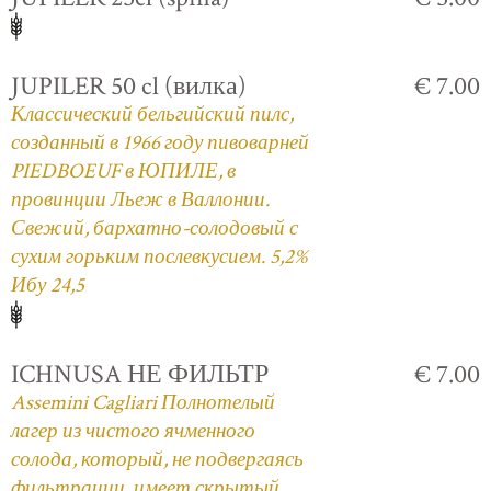
JUPILER 50 cl (вилка)
€ 7.00
Классический бельгийский пилс,
созданный в 1966 году пивоварней
PIEDBOEUF в ЮПИЛЕ, в
провинции Льеж в Валлонии.
Свежий, бархатно-солодовый с
сухим горьким послевкусием. 5,2%
Ибу 24,5
ICHNUSA НЕ ФИЛЬТР
€ 7.00
Assemini Cagliari Полнотелый
лагер из чистого ячменного
солода, который, не подвергаясь
фильтрации, имеет скрытый