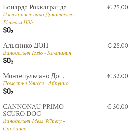
Бонарда Роккагранде
€ 25.00
Изысканные вина Дакастелло -
Piacenza Hills
Альянико ДОП
€ 28.00
Винодельня Iorio - Кампания
Монтепульчано Доп.
€ 32.00
Поместье Улиссе - Абруццо
CANNONAU PRIMO
€ 30.00
SCURO DOC
Винодельня Mesa Winery -
Сардиния