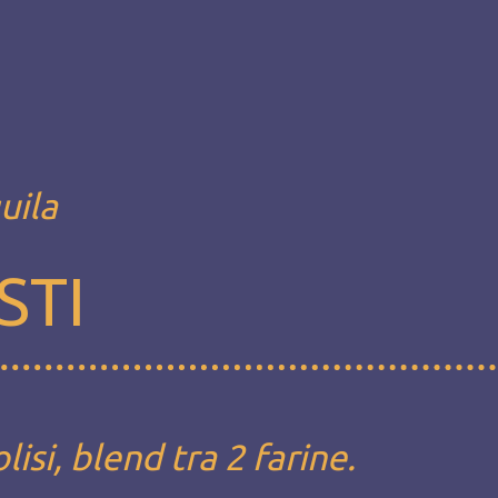
uila
STI
si, blend tra 2 farine.