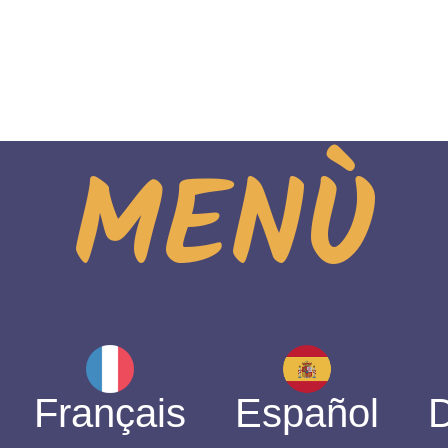
MENÙ
Français
Español