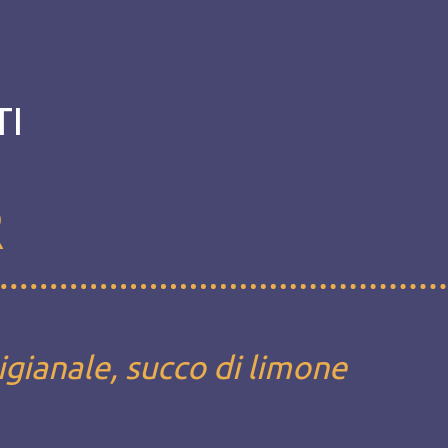
TI
R
tigianale, succo di limone