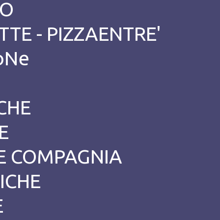
NO
TTE - PIZZAENTRE'
ioNe
CHE
E
CE COMPAGNIA
ICHE
E