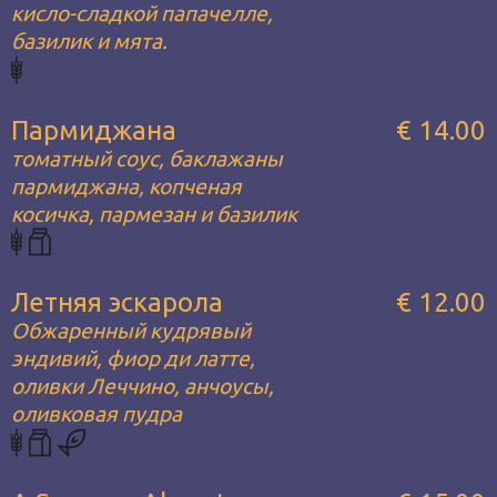
кисло-сладкой папачелле,
базилик и мята.
Пармиджана
€ 14.00
томатный соус, баклажаны
пармиджана, копченая
косичка, пармезан и базилик
Летняя эскарола
€ 12.00
Обжаренный кудрявый
эндивий, фиор ди латте,
оливки Леччино, анчоусы,
оливковая пудра