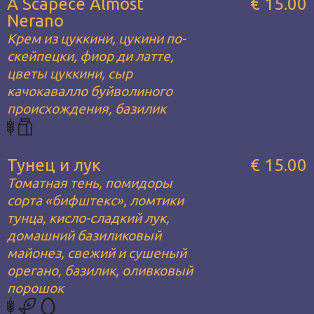
A Scapece Almost
€ 15.00
Nerano
Крем из цуккини, цукини по-
скейпецки, фиор ди латте,
цветы цуккини, сыр
качокавалло буйволиного
происхождения, базилик
Тунец и лук
€ 15.00
Томатная тень, помидоры
сорта «бифштекс», ломтики
тунца, кисло-сладкий лук,
домашний базиликовый
майонез, свежий и сушеный
орегано, базилик, оливковый
порошок