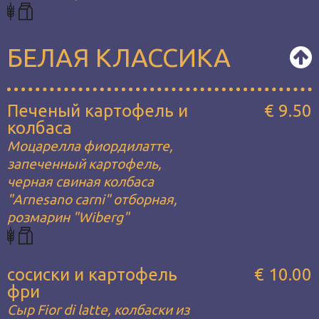
БЕЛАЯ КЛАССИКА
Печеный картофель и
€ 9.50
колбаса
Моцарелла фиордилатте,
запеченный картофель,
черная свиная колбаса
"Arnesano carni" отборная,
розмарин "Wiberg"
сосиски и картофель
€ 10.00
фри
Сыр Fior di latte, колбаски из