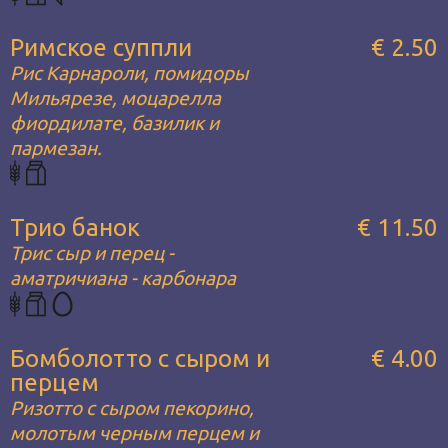
Римское суппли
€ 2.50
Рис Карнароли, помидоры
Мильярезе, моцарелла
фиордилате, базилик и
пармезан.
Трио банок
€ 11.50
Трис сыр и перец -
аматричиана - карбонара
Бомболотто с сыром и
€ 4.00
перцем
Ризотто с сыром пекорино,
молотым черным перцем и