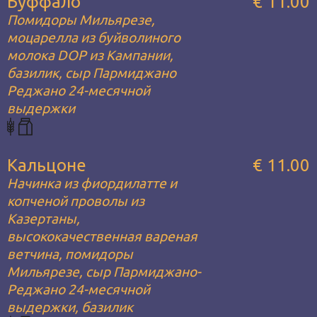
Буффало
€ 11.00
Помидоры Мильярезе,
моцарелла из буйволиного
молока DOP из Кампании,
базилик, сыр Пармиджано
Реджано 24-месячной
выдержки
Кальцоне
€ 11.00
Начинка из фиордилатте и
копченой проволы из
Казертаны,
высококачественная вареная
ветчина, помидоры
Мильярезе, сыр Пармиджано-
Реджано 24-месячной
выдержки, базилик