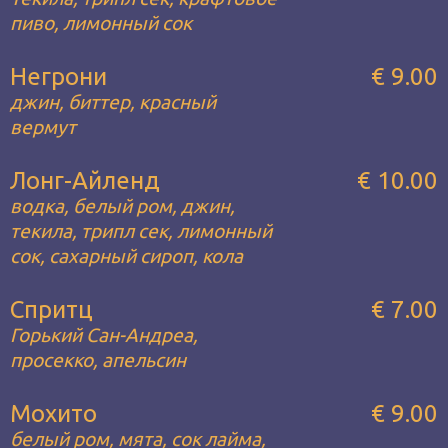
пиво, лимонный сок
Негрони
€ 9.00
джин, биттер, красный
вермут
Лонг-Айленд
€ 10.00
водка, белый ром, джин,
текила, трипл сек, лимонный
сок, сахарный сироп, кола
Спритц
€ 7.00
Горький Сан-Андреа,
просекко, апельсин
Мохито
€ 9.00
белый ром, мята, сок лайма,