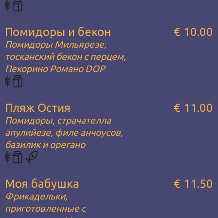
Помидоры и бекон
€ 10.00
Помидоры Мильярезе,
тосканский бекон с перцем,
Пекорино Романо DOP
Пляж Остия
€ 11.00
Помидоры, страчателла
апулийезе, филе анчоусов,
базилик и орегано
Моя бабушка
€ 11.50
Фрикадельки,
приготовленные с