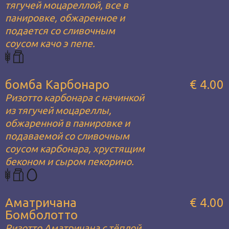
тягучей моцареллой, все в
панировке, обжаренное и
подается со сливочным
соусом качо э пепе.
бомба Карбонаро
€ 4.00
Ризотто карбонара с начинкой
из тягучей моцареллы,
обжаренной в панировке и
подаваемой со сливочным
соусом карбонара, хрустящим
беконом и сыром пекорино.
Аматричана
€ 4.00
Бомболотто
Ризотто Аматричана с тёплой