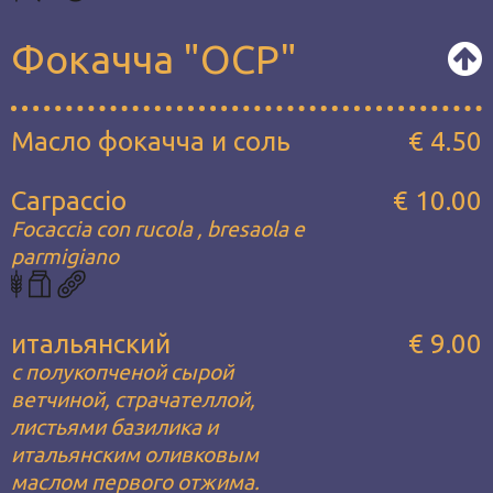
Фокачча "OCP"
Масло фокачча и соль
€ 4.50
Carpaccio
€ 10.00
Focaccia con rucola , bresaola e
parmigiano
итальянский
€ 9.00
с полукопченой сырой
ветчиной, страчателлой,
листьями базилика и
итальянским оливковым
маслом первого отжима.