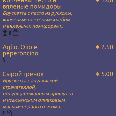
Копченый песто и
€ 5.00
вяленые помидоры
Брускетта с песто из рукколы,
копченым плетеным хлебом
и вялеными помидорами.
Aglio, Olio e
€ 2.50
peperoncino
Сырой гренок
€ 5.00
Брускетта с апулийской
страчателлой,
полувыдержанным прошутто
и итальянским оливковым
маслом первого отжима.