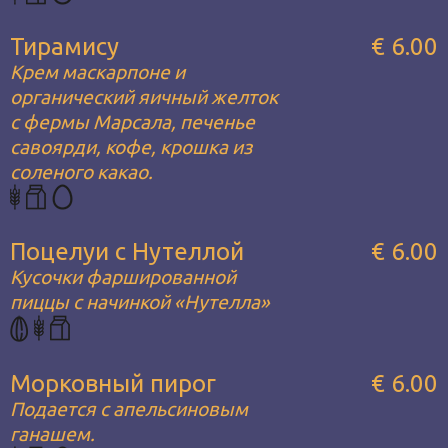
Тирамису
€ 6.00
Крем маскарпоне и
органический яичный желток
с фермы Марсала, печенье
савоярди, кофе, крошка из
соленого какао.
Поцелуи с Нутеллой
€ 6.00
Кусочки фаршированной
пиццы с начинкой «Нутелла»
Морковный пирог
€ 6.00
Подается с апельсиновым
ганашем.