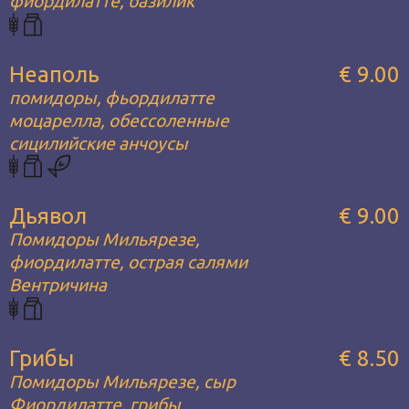
фиордилатте, базилик
Неаполь
€ 9.00
помидоры, фьордилатте
моцарелла, обессоленные
сицилийские анчоусы
Дьявол
€ 9.00
Помидоры Мильярезе,
фиордилатте, острая салями
Вентричина
Грибы
€ 8.50
Помидоры Мильярезе, сыр
Фиордилатте, грибы