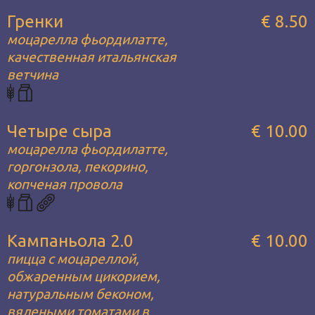
Гренки
€ 8.50
моцарелла фьордилатте,
качественная итальянская
ветчина
Четыре сыра
€ 10.00
моцарелла фьордилатте,
горгонзола, пекорино,
копченая провола
Кампаньола 2.0
€ 10.00
пицца с моцареллой,
обжаренным цикорием,
натуральным беконом,
вялеными томатами в