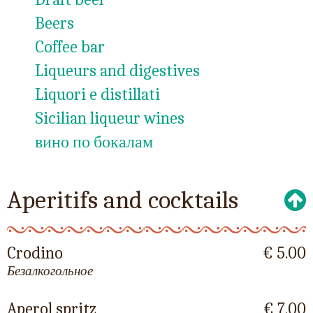
Beers
Coffee bar
Liqueurs and digestives
Liquori e distillati
Sicilian liqueur wines
вино по бокалам
Aperitifs and cocktails
Crodino
€ 5.00
Безалкогольное
Aperol spritz
€ 7.00