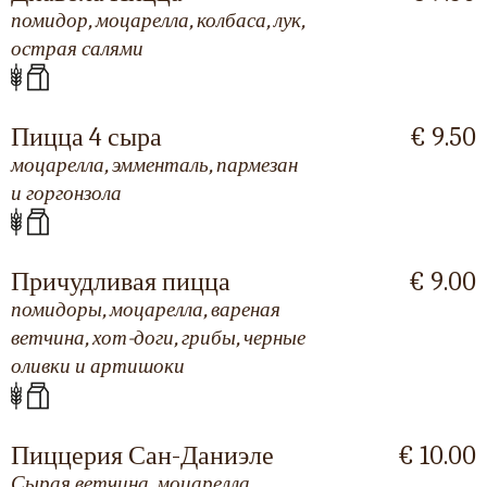
помидор, моцарелла, колбаса, лук,
острая салями
Пицца 4 сыра
€ 9.50
моцарелла, эмменталь, пармезан
и горгонзола
Причудливая пицца
€ 9.00
помидоры, моцарелла, вареная
ветчина, хот-доги, грибы, черные
оливки и артишоки
Пиццерия Сан-Даниэле
€ 10.00
Сырая ветчина, моцарелла,