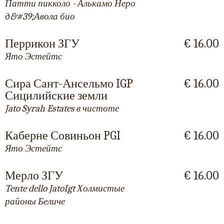
Патти пикколо - Алькамо Неро
д&#39;Авола био
Перрикон ЗГУ
€ 16.00
Ято Эстейтс
Сира Сант-Ансельмо IGP
€ 16.00
Сицилийские земли
Jato Syrah Estates в чистоте
Каберне Совиньон PGI
€ 16.00
Ято Эстейтс
Мерло ЗГУ
€ 16.00
Tente dello JatoIgt Холмистые
районы Беличе