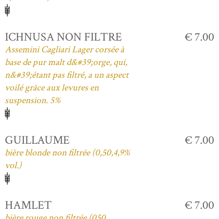
ICHNUSA NON FILTRE
€ 7.00
Assemini Cagliari Lager corsée à
base de pur malt d&#39;orge, qui,
n&#39;étant pas filtré, a un aspect
voilé grâce aux levures en
suspension. 5%
GUILLAUME
€ 7.00
bière blonde non filtrée (0,50,4,9%
vol.)
HAMLET
€ 7.00
bière rouge non filtrée (050