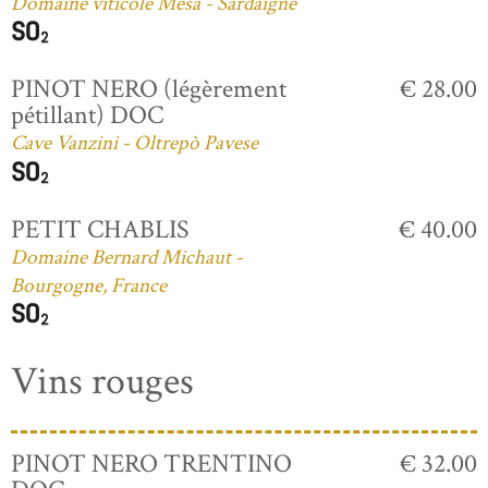
Domaine viticole Mesa - Sardaigne
PINOT NERO (légèrement
€ 28.00
pétillant) DOC
Cave Vanzini - Oltrepò Pavese
PETIT CHABLIS
€ 40.00
Domaine Bernard Michaut -
Bourgogne, France
Vins rouges
PINOT NERO TRENTINO
€ 32.00