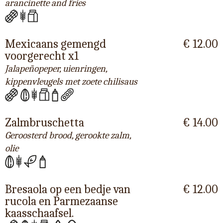
arancinette and fries
Mexicaans gemengd
€ 12.00
voorgerecht x1
Jalapeñopeper, uienringen,
kippenvleugels met zoete chilisaus
Zalmbruschetta
€ 14.00
Geroosterd brood, gerookte zalm,
olie
Bresaola op een bedje van
€ 12.00
rucola en Parmezaanse
kaasschaafsel.