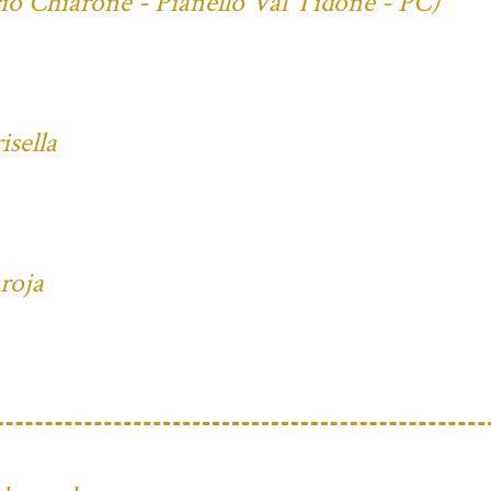
cio Chiarone - Pianello Val Tidone - PC)
isella
 roja