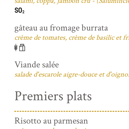
salami, coppa, jambon cru - (Salumific
gâteau au fromage burrata
crème de tomates, crème de basilic et fri
Viande salée
salade d'escarole aigre-douce et d'oign
Premiers plats
Risotto au parmesan