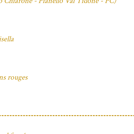
io Chiarone - Pianello Val Tidone - PC)
sella
ons rouges