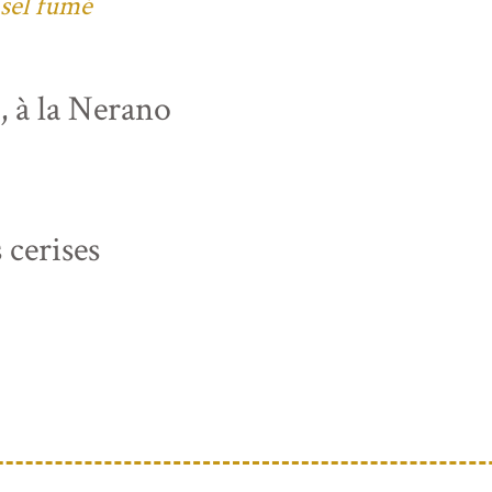
 sel fumé
s, à la Nerano
 cerises