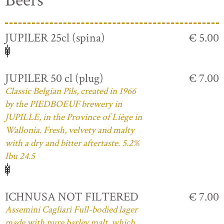
Beers
JUPILER 25cl (spina)
€ 5.00
JUPILER 50 cl (plug)
€ 7.00
Classic Belgian Pils, created in 1966
by the PIEDBOEUF brewery in
JUPILLE, in the Province of Liège in
Wallonia. Fresh, velvety and malty
with a dry and bitter aftertaste. 5.2%
Ibu 24.5
ICHNUSA NOT FILTERED
€ 7.00
Assemini Cagliari Full-bodied lager
made with pure barley malt, which,