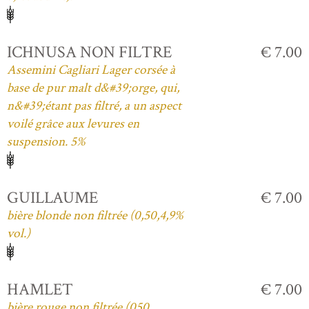
ICHNUSA NON FILTRE
€ 7.00
Assemini Cagliari Lager corsée à
base de pur malt d&#39;orge, qui,
n&#39;étant pas filtré, a un aspect
voilé grâce aux levures en
suspension. 5%
GUILLAUME
€ 7.00
bière blonde non filtrée (0,50,4,9%
vol.)
HAMLET
€ 7.00
bière rouge non filtrée (050