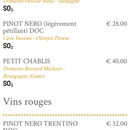
Domaine viticole Mesa - Sardaigne
PINOT NERO (légèrement
€ 28.00
pétillant) DOC
Cave Vanzini - Oltrepò Pavese
PETIT CHABLIS
€ 40.00
Domaine Bernard Michaut -
Bourgogne, France
Vins rouges
PINOT NERO TRENTINO
€ 32.00