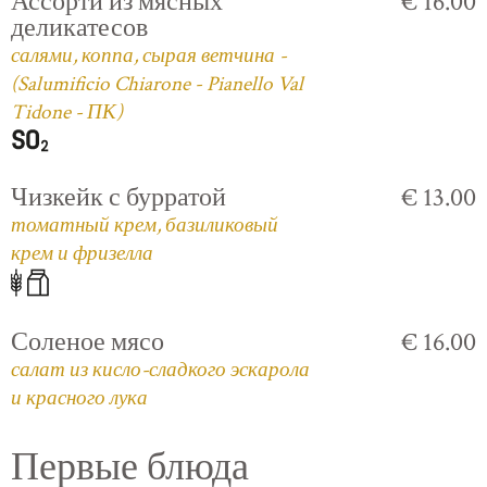
Ассорти из мясных
€ 16.00
деликатесов
салями, коппа, сырая ветчина -
(Salumificio Chiarone - Pianello Val
Tidone - ПК)
Чизкейк с бурратой
€ 13.00
томатный крем, базиликовый
крем и фризелла
Соленое мясо
€ 16.00
салат из кисло-сладкого эскарола
и красного лука
Первые блюда