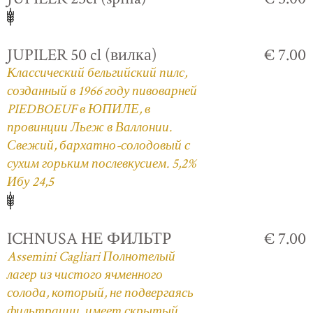
JUPILER 50 cl (вилка)
€ 7.00
Классический бельгийский пилс,
созданный в 1966 году пивоварней
PIEDBOEUF в ЮПИЛЕ, в
провинции Льеж в Валлонии.
Свежий, бархатно-солодовый с
сухим горьким послевкусием. 5,2%
Ибу 24,5
ICHNUSA НЕ ФИЛЬТР
€ 7.00
Assemini Cagliari Полнотелый
лагер из чистого ячменного
солода, который, не подвергаясь
фильтрации, имеет скрытый