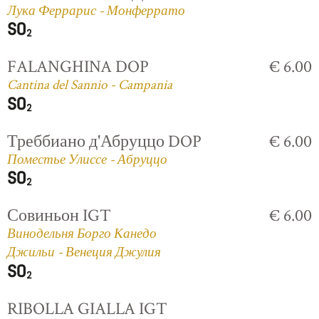
Лука Феррарис - Монферрато
FALANGHINA DOP
€ 6.00
Cantina del Sannio - Campania
Треббиано д'Абруццо DOP
€ 6.00
Поместье Улиссе - Абруццо
Совиньон IGT
€ 6.00
Винодельня Борго Канедо
Джильи - Венеция Джулия
RIBOLLA GIALLA IGT