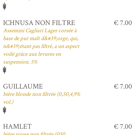
ICHNUSA NON FILTRE
€ 7.00
Assemini Cagliari Lager corsée à
base de pur malt d&#39;orge, qui,
n&#39;étant pas filtré, a un aspect
voilé grâce aux levures en
suspension. 5%
GUILLAUME
€ 7.00
bière blonde non filtrée (0,50,4,9%
vol.)
HAMLET
€ 7.00
bière rouge non filtrée (050