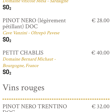
Domaine viticole Mesa - Sardaigne
PINOT NERO (légèrement
€ 28.00
pétillant) DOC
Cave Vanzini - Oltrepò Pavese
PETIT CHABLIS
€ 40.00
Domaine Bernard Michaut -
Bourgogne, France
Vins rouges
PINOT NERO TRENTINO
€ 32.00