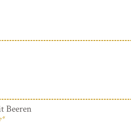
t Beeren
e*