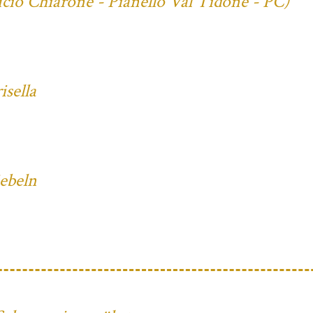
cio Chiarone - Pianello Val Tidone - PC)
sella
iebeln