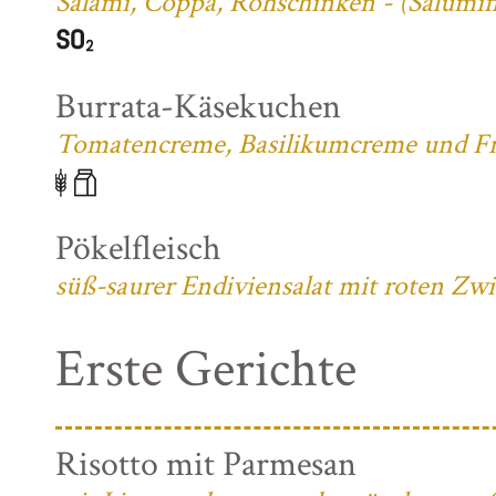
Salami, Coppa, Rohschinken - (Salumifi
Burrata-Käsekuchen
Tomatencreme, Basilikumcreme und Fri
Pökelfleisch
süß-saurer Endiviensalat mit roten Zw
Erste Gerichte
Risotto mit Parmesan