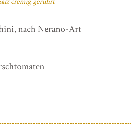
alz cremig gerührt
chini, nach Nerano-Art
irschtomaten