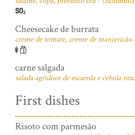
salame, copa, presunto cru - (Salumific
Cheesecake de burrata
creme de tomate, creme de manjericão e 
carne salgada
salada agridoce de escarola e cebola rox
First dishes
Risoto com parmesão