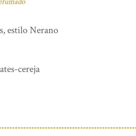
defumado
s, estilo Nerano
tes-cereja