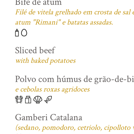
Bife de atum
Filé de vitela grelhado em crosta de sa
atum "Rimani" e batatas assadas.
Sliced beef
with baked potatoes
Polvo com húmus de grão-de-b
e cebolas roxas agridoces
Gamberi Catalana
(sedano, pomodoro, cetriolo, cipolloto 