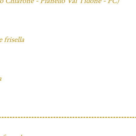
io Chiarone - Pianello Val Tidone - PC)
frisella
a