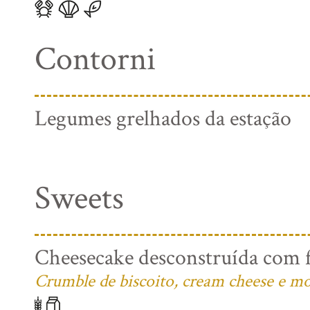
Contorni
Legumes grelhados da estação
Sweets
Cheesecake desconstruída com f
Crumble de biscoito, cream cheese e mo