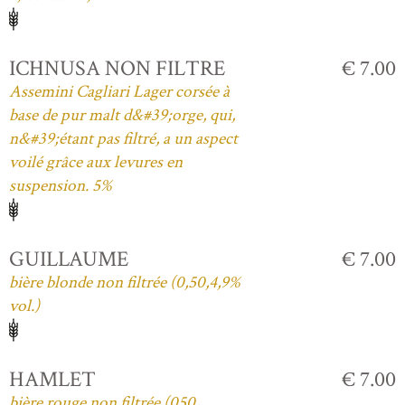
ICHNUSA NON FILTRE
€ 7.00
Assemini Cagliari Lager corsée à
base de pur malt d&#39;orge, qui,
n&#39;étant pas filtré, a un aspect
voilé grâce aux levures en
suspension. 5%
GUILLAUME
€ 7.00
bière blonde non filtrée (0,50,4,9%
vol.)
HAMLET
€ 7.00
bière rouge non filtrée (050