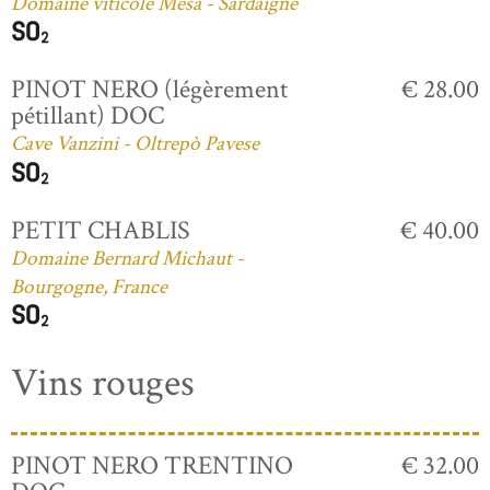
Domaine viticole Mesa - Sardaigne
PINOT NERO (légèrement
€ 28.00
pétillant) DOC
Cave Vanzini - Oltrepò Pavese
PETIT CHABLIS
€ 40.00
Domaine Bernard Michaut -
Bourgogne, France
Vins rouges
PINOT NERO TRENTINO
€ 32.00