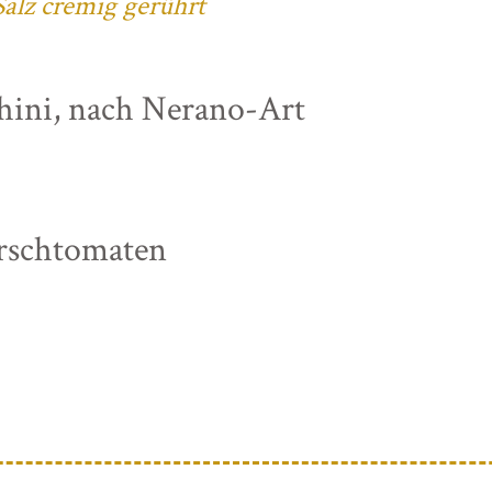
alz cremig gerührt
chini, nach Nerano-Art
irschtomaten