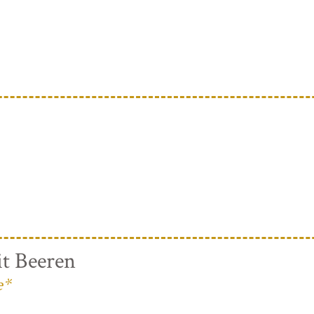
t Beeren
e*