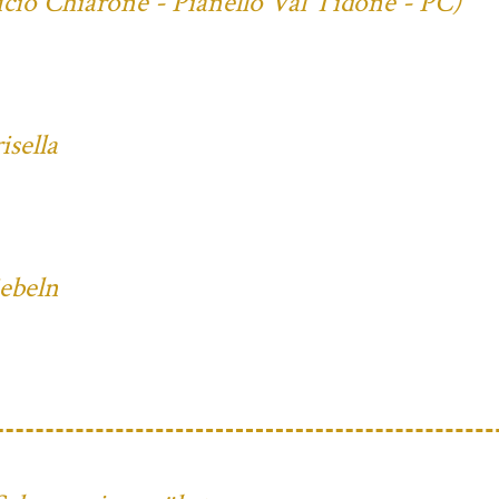
cio Chiarone - Pianello Val Tidone - PC)
sella
iebeln