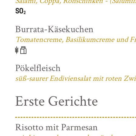
Salami, Coppa, Rohschinken - (Salumifi
Burrata-Käsekuchen
Tomatencreme, Basilikumcreme und Fri
Pökelfleisch
süß-saurer Endiviensalat mit roten Zw
Erste Gerichte
Risotto mit Parmesan