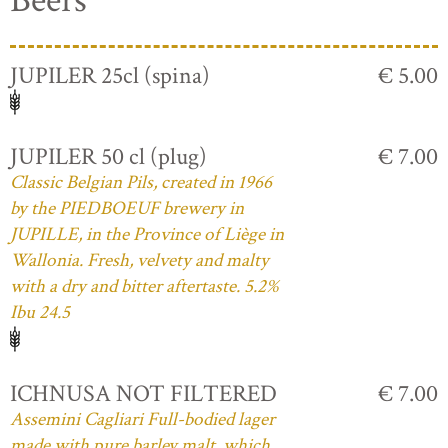
Beers
JUPILER 25cl (spina)
€ 5.00
JUPILER 50 cl (plug)
€ 7.00
Classic Belgian Pils, created in 1966
by the PIEDBOEUF brewery in
JUPILLE, in the Province of Liège in
Wallonia. Fresh, velvety and malty
with a dry and bitter aftertaste. 5.2%
Ibu 24.5
ICHNUSA NOT FILTERED
€ 7.00
Assemini Cagliari Full-bodied lager
made with pure barley malt, which,