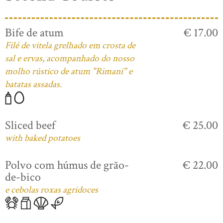
Bife de atum
€ 17.00
Filé de vitela grelhado em crosta de
sal e ervas, acompanhado do nosso
molho rústico de atum "Rimani" e
batatas assadas.
Sliced beef
€ 25.00
with baked potatoes
Polvo com húmus de grão-
€ 22.00
de-bico
e cebolas roxas agridoces