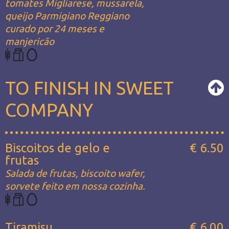
tomates Migliarese, mussarela,
queijo Parmigiano Reggiano
curado por 24 meses e
manjericão
TO FINISH IN SWEET
COMPANY
Biscoitos de gelo e
€ 6.50
frutas
Salada de frutas, biscoito wafer,
sorvete feito em nossa cozinha.
Tiramisu
€ 6.00