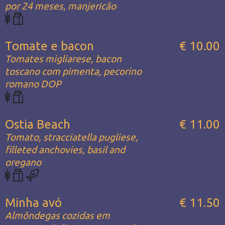
por 24 meses, manjericão
Tomate e bacon
€ 10.00
Tomates migliarese, bacon
toscano com pimenta, pecorino
romano DOP
Ostia Beach
€ 11.00
Tomato, stracciatella pugliese,
filleted anchovies, basil and
oregano
Minha avó
€ 11.50
Almôndegas cozidas em