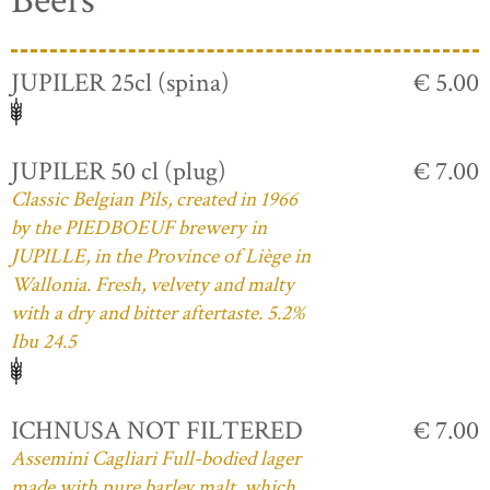
Beers
JUPILER 25cl (spina)
€ 5.00
JUPILER 50 cl (plug)
€ 7.00
Classic Belgian Pils, created in 1966
by the PIEDBOEUF brewery in
JUPILLE, in the Province of Liège in
Wallonia. Fresh, velvety and malty
with a dry and bitter aftertaste. 5.2%
Ibu 24.5
ICHNUSA NOT FILTERED
€ 7.00
Assemini Cagliari Full-bodied lager
made with pure barley malt, which,