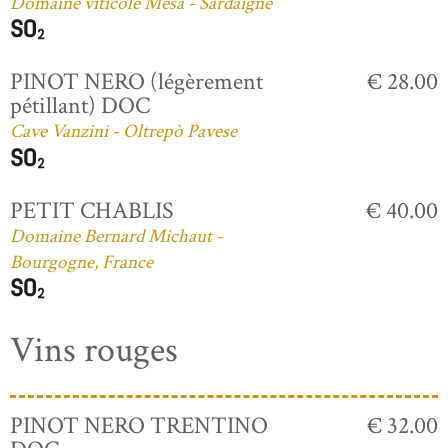
Domaine viticole Mesa - Sardaigne
PINOT NERO (légèrement
€ 28.00
pétillant) DOC
Cave Vanzini - Oltrepò Pavese
PETIT CHABLIS
€ 40.00
Domaine Bernard Michaut -
Bourgogne, France
Vins rouges
PINOT NERO TRENTINO
€ 32.00