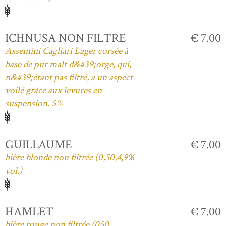
ICHNUSA NON FILTRE
€ 7.00
Assemini Cagliari Lager corsée à
base de pur malt d&#39;orge, qui,
n&#39;étant pas filtré, a un aspect
voilé grâce aux levures en
suspension. 5%
GUILLAUME
€ 7.00
bière blonde non filtrée (0,50,4,9%
vol.)
HAMLET
€ 7.00
bière rouge non filtrée (050