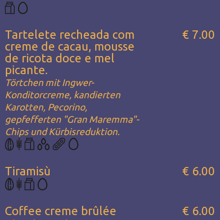
Tartelete recheada com
€ 7.00
creme de cacau, mousse
de ricota doce e mel
picante.
Törtchen mit Ingwer-
Konditorcreme, kandierten
Karotten, Pecorino,
gepfefferten "Gran Maremma"-
Chips und Kürbisreduktion.
Tiramisù
€ 6.00
Coffee creme brûlée
€ 6.00