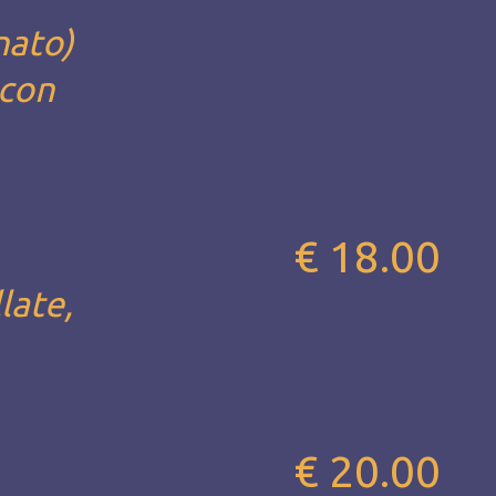
nato)
 con
€ 18.00
late,
€ 20.00