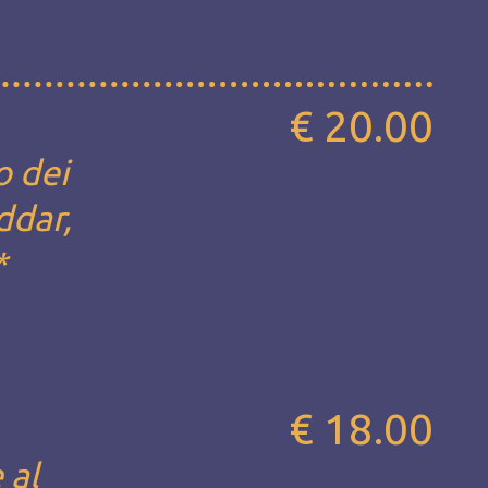
€ 20.00
o dei
ddar,
*
€ 18.00
 al