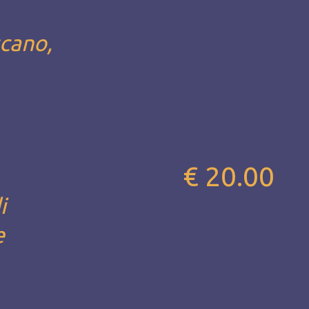
scano,
€ 20.00
i
e