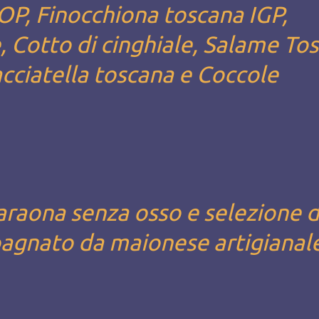
OP, Finocchiona toscana IGP,
le, Cotto di cinghiale, Salame To
acciatella toscana e Coccole
faraona senza osso e selezione d
agnato da maionese artigianal