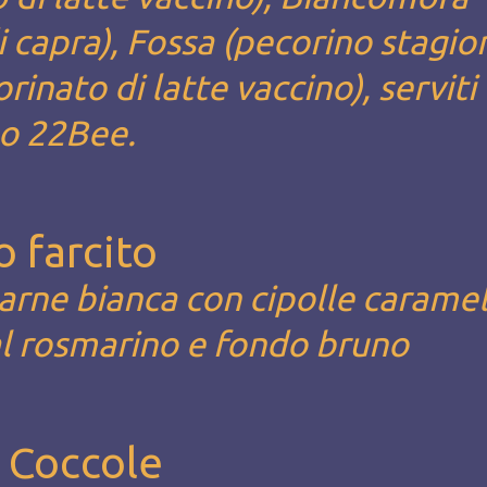
i capra), Fossa (pecorino stagio
inato di latte vaccino), serviti
no 22Bee.
o farcito
 carne bianca con cipolle caramel
al rosmarino e fondo bruno
e Coccole