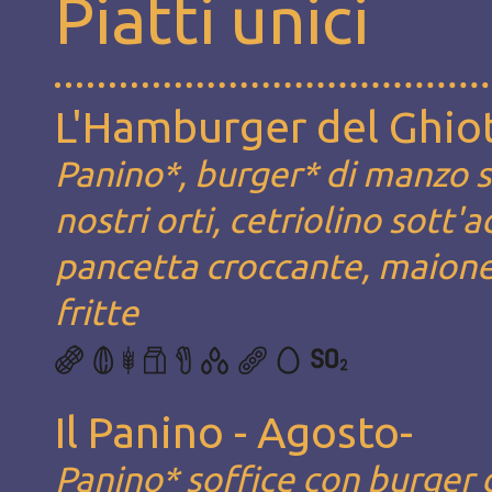
Piatti unici
L'Hamburger del Ghio
Panino*, burger* di manzo s
nostri orti, cetriolino sott
pancetta croccante, maion
fritte
Il Panino - Agosto-
Panino* soffice con burger 