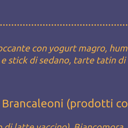
occante con yogurt magro, hu
 stick di sedano, tarte tatin di
 Brancaleoni (prodotti c
 di latte vaccino), Biancomora