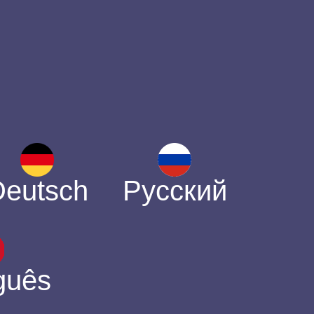
Deutsch
Русский
guês