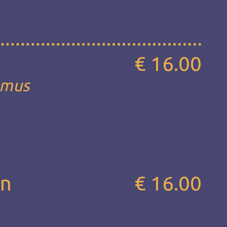
€ 16.00
mmus
on
€ 16.00