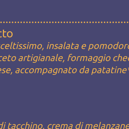
tto
celtissimo, insalata e pomodor
'aceto artigianale, formaggio che
ese, accompagnato da patatine
di tacchino, crema di melanzane