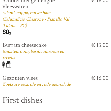
Schotel met gemengde
€ 16.00
vleeswaren
salami, coppa, rauwe ham -
(Salumificio Chiarone - Pianello Val
Tidone - PC)
Burrata cheesecake
€ 13.00
tomatenroom, basilicumroom en
frisella
Gezouten vlees
€ 16.00
Zoetzure escarole en rode uiensalade
First dishes