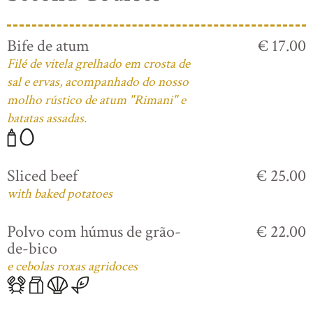
Bife de atum
€ 17.00
Filé de vitela grelhado em crosta de
sal e ervas, acompanhado do nosso
molho rústico de atum "Rimani" e
batatas assadas.
Sliced beef
€ 25.00
with baked potatoes
Polvo com húmus de grão-
€ 22.00
de-bico
e cebolas roxas agridoces