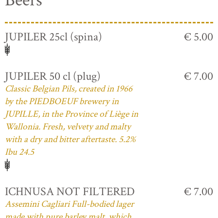
Beers
JUPILER 25cl (spina)
€ 5.00
JUPILER 50 cl (plug)
€ 7.00
Classic Belgian Pils, created in 1966
by the PIEDBOEUF brewery in
JUPILLE, in the Province of Liège in
Wallonia. Fresh, velvety and malty
with a dry and bitter aftertaste. 5.2%
Ibu 24.5
ICHNUSA NOT FILTERED
€ 7.00
Assemini Cagliari Full-bodied lager
made with pure barley malt, which,