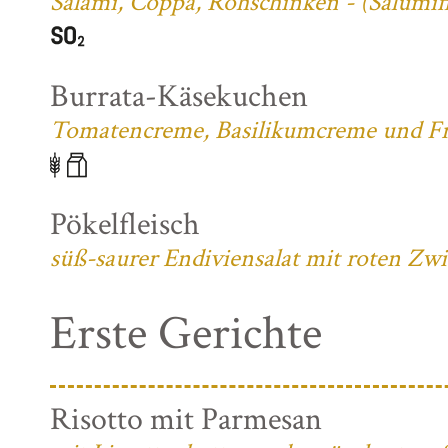
Salami, Coppa, Rohschinken - (Salumifi
Burrata-Käsekuchen
Tomatencreme, Basilikumcreme und Fri
Pökelfleisch
süß-saurer Endiviensalat mit roten Zw
Erste Gerichte
Risotto mit Parmesan