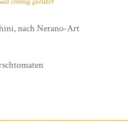
alz cremig gerührt
chini, nach Nerano-Art
irschtomaten