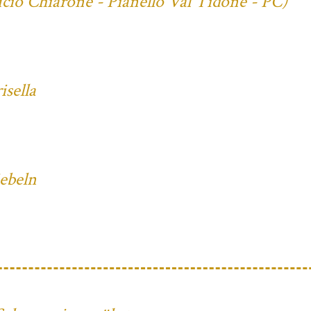
cio Chiarone - Pianello Val Tidone - PC)
sella
iebeln