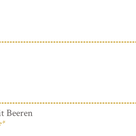
t Beeren
e*