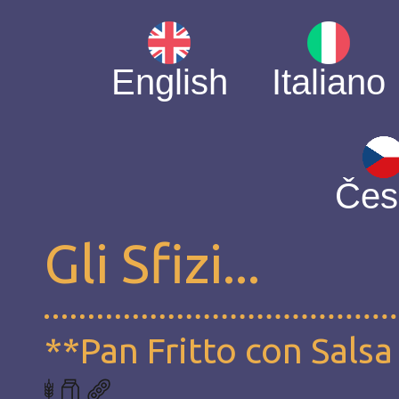
English
Italiano
Čes
Gli Sfizi...
**Pan Fritto con Sals