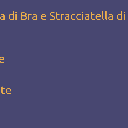
a di Bra e Stracciatella di
e
ate