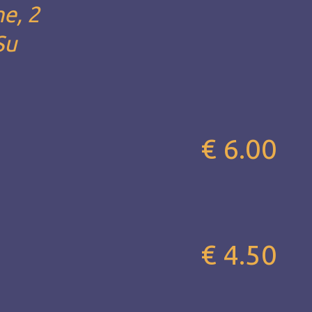
he, 2
Su
€ 6.00
€ 4.50