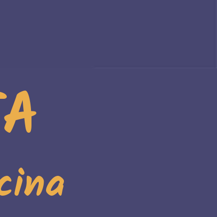
TA
cina