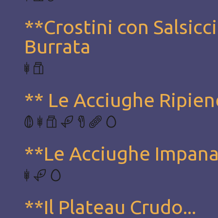
**Crostini con Salsicci
Burrata
** Le Acciughe Ripien
**Le Acciughe Impan
**Il Plateau Crudo...