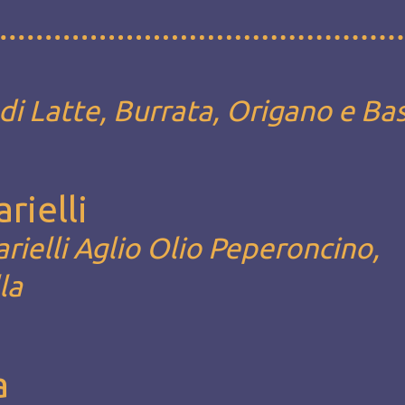
i Latte, Burrata, Origano e Bas
arielli
arielli Aglio Olio Peperoncino,
la
a