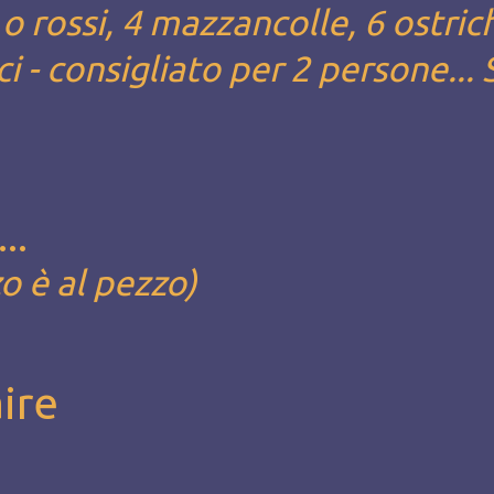
 o rossi, 4 mazzancolle, 6 ostric
i - consigliato per 2 persone... 
..
zo è al pezzo)
ire