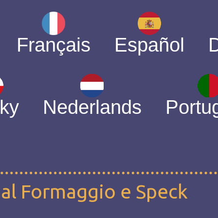
Français
Español
ky
Nederlands
Portu
a al Formaggio e Speck