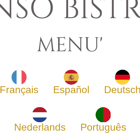
NSO BIST
MENU'
Français
Español
Deutsc
Nederlands
Português