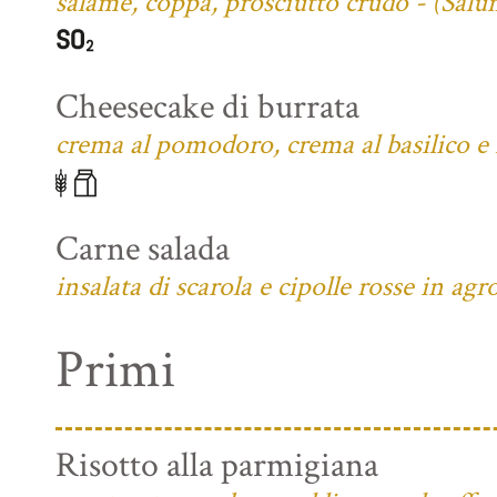
salame, coppa, prosciutto crudo - (Salu
Cheesecake di burrata
crema al pomodoro, crema al basilico e f
Carne salada
insalata di scarola e cipolle rosse in agr
Primi
Risotto alla parmigiana