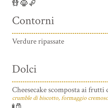
Contorni
Verdure ripassate
Dolci
Cheesecake scomposta ai frutti 
crumble di biscotto, formaggio cremoso e